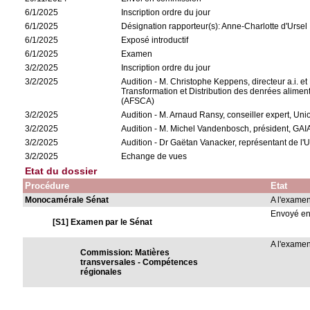
6/1/2025
Inscription ordre du jour
6/1/2025
Désignation rapporteur(s): Anne-Charlotte d'Ursel
6/1/2025
Exposé introductif
6/1/2025
Examen
3/2/2025
Inscription ordre du jour
3/2/2025
Audition - M. Christophe Keppens, directeur a.i. et 
Transformation et Distribution des denrées aliment
(AFSCA)
3/2/2025
Audition - M. Arnaud Ransy, conseiller expert, U
3/2/2025
Audition - M. Michel Vandenbosch, président, GAI
3/2/2025
Audition - Dr Gaëtan Vanacker, représentant de l'
3/2/2025
Echange de vues
Etat du dossier
Procédure
Etat
Monocamérale Sénat
A l'exame
Envoyé e
[S1] Examen par le Sénat
A l'exame
Commission: Matières
transversales - Compétences
régionales