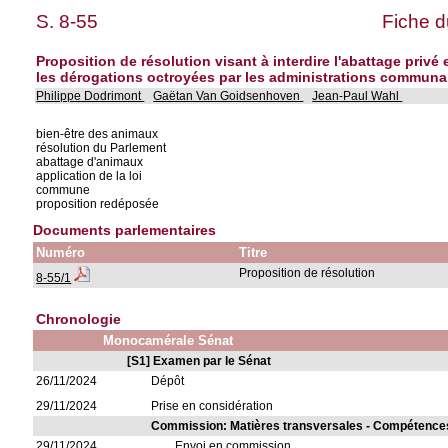
S. 8-55
Fiche d
Proposition de résolution visant à interdire l'abattage privé 
les dérogations octroyées par les administrations communa
Philippe Dodrimont
Gaëtan Van Goidsenhoven
Jean-Paul Wahl
bien-être des animaux
résolution du Parlement
abattage d'animaux
application de la loi
commune
proposition redéposée
Documents parlementaires
Numéro
Titre
Proposition de résolution
8-55/1
Chronologie
Monocamérale Sénat
[S1] Examen par le Sénat
26/11/2024
Dépôt
29/11/2024
Prise en considération
Commission: Matières transversales - Compétence
29/11/2024
Envoi en commission