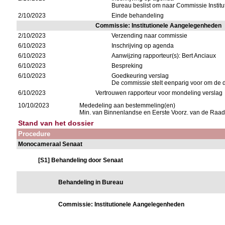
Bureau beslist om naar Commissie Institut
2/10/2023
Einde behandeling
Commissie: Institutionele Aangelegenheden
2/10/2023
Verzending naar commissie
6/10/2023
Inschrijving op agenda
6/10/2023
Aanwijzing rapporteur(s): Bert Anciaux
6/10/2023
Bespreking
6/10/2023
Goedkeuring verslag
De commissie stelt eenparig voor om de 
6/10/2023
Vertrouwen rapporteur voor mondeling verslag
10/10/2023
Mededeling aan bestemmeling(en)
Min. van Binnenlandse en Eerste Voorz. van de Raad
Stand van het dossier
Procedure
Monocameraal Senaat
[S1] Behandeling door Senaat
Behandeling in Bureau
Commissie: Institutionele Aangelegenheden