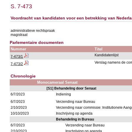
S. 7-473
Voordracht van kandidaten voor een betrekking van Nederlan
administratieve rechtspraak
magistraat
Parlementaire documenten
Nummer
Titel
Kandidatenlijst
7-473/1
Verslag namens de co
7-473/2
Chronologie
Monocameraal Senaat
[S1] Behandeling door Senaat
6/7/2023
Indiening
6/7/2023
Verzending naar Bureau
2/10/2023
Verzending naar commissie: Institutionele Aa
10/10/2023
Inschrijving op agenda
Behandeling in Bureau
6/7/2023
Verzending naar Bureau
2/10/2023
Inschrijving op agenda