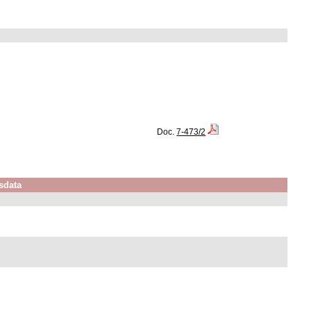
Doc.
7-473/2
sdata