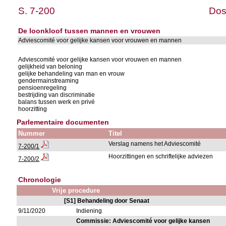
S. 7-200
Dos
De loonkloof tussen mannen en vrouwen
Adviescomité voor gelijke kansen voor vrouwen en mannen
Adviescomité voor gelijke kansen voor vrouwen en mannen
gelijkheid van beloning
gelijke behandeling van man en vrouw
gendermainstreaming
pensioenregeling
bestrijding van discriminatie
balans tussen werk en privé
hoorzitting
Parlementaire documenten
Nummer
Titel
Verslag namens het Adviescomité
7-200/1
Hoorzittingen en schriftelijke adviezen
7-200/2
Chronologie
Vrije procedure
[S1] Behandeling door Senaat
9/11/2020
Indiening
Commissie: Adviescomité voor gelijke kansen