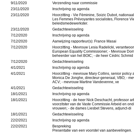
9/11/2020
Verzending naar commissie
23/11/2020
Inschrijving op agenda
23/11/2020
Hoorzitting - Vie Féminine, Soizic Dubot, nationaa
Les Femmes Prévoyantes socialistes, Florence Vie
beleidsmedewerkster.
23/11/2020
Gedachtewisseling
7/12/2020
Inschrijving op agenda
7/12/2020
Aanwijzing rapporteur(s): France Masai
7/12/2020
Hoorzitting - Mevrouw Lesia Radelicki, verantwoor
European Equality Commissioner; - Mevrouw Domi
beheerder van het BOIC; - de heer Cédric Schmid
7/12/2020
Gedachtewisseling
4/1/2021
Inschrijving op agenda
4/1/2021
Hoorzitting - mevrouw Mary Collins, senior poli
Monica De Jonghe, directeur-generaal, VBO; - me
ACV; - mevrouw Martine Vandevenne, ve
4/1/2021
Gedachtewisseling
18/1/2021
Inschrijving op agenda
18/1/2021
Hoorzitting - de heer Nick Deschacht, professor
voorzitster van de Vaste Commissie Arbeid en on
vrouwen; - de dames Liesbet Stevens, adjunct-di
18/1/2021
Gedachtewisseling
22/2/2021
Inschrijving op agenda
22/2/2021
Bespreking
Presentatie van een voorstel van aanbevelingen.