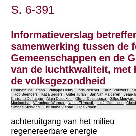
S. 6-391
Informatieverslag betreff
samenwerking tussen de fe
Gemeenschappen en de Ge
van de luchtkwaliteit, met
de volksgezondheid
Elisabeth Meuleman
Philippe Henry
Joris Poschet
Karin Brouwers
Sa
Rob Beenders
Katia Segers
Güler Turan
Bart Van Malderen
Jean-J
Christine Defraigne
Alain Destexhe
Olivier Destrebecq
Gilles Mouyard
Mankamba
Véronique Waroux
Nadia El Yousfi
Latifa Gahouchi
Chris
Simone Susskind
Christiane Vienne
Olga Zrihen
achteruitgang van het milieu
regenereerbare energie