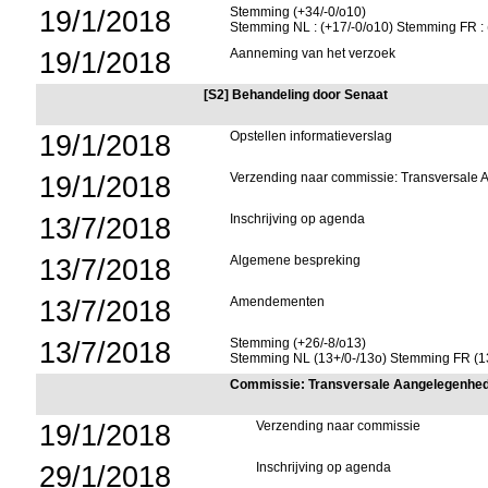
19/1/2018
Stemming (+34/-0/o10)
Stemming NL : (+17/-0/o10) Stemming FR : 
19/1/2018
Aanneming van het verzoek
[S2] Behandeling door Senaat
19/1/2018
Opstellen informatieverslag
19/1/2018
Verzending naar commissie: Transversal
13/7/2018
Inschrijving op agenda
13/7/2018
Algemene bespreking
13/7/2018
Amendementen
13/7/2018
Stemming (+26/-8/o13)
Stemming NL (13+/0-/13o) Stemming FR (13
Commissie: Transversale Aangelegenhe
19/1/2018
Verzending naar commissie
29/1/2018
Inschrijving op agenda