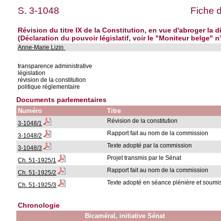
S. 3-1048
Fiche 
Révision du titre IX de la Constitution, en vue d'abroger la di
(Déclaration du pouvoir législatif, voir le "Moniteur belge" n
Anne-Marie Lizin
transparence administrative
législation
révision de la constitution
politique réglementaire
Documents parlementaires
Numéro
Titre
Révision de la constitution
3-1048/1
Rapport fait au nom de la commission
3-1048/2
Texte adopté par la commission
3-1048/3
Projet transmis par le Sénat
Ch. 51-1925/1
Rapport fait au nom de la commission
Ch. 51-1925/2
Texte adopté en séance plénière et soumis
Ch. 51-1925/3
Chronologie
Bicaméral, initiative Sénat