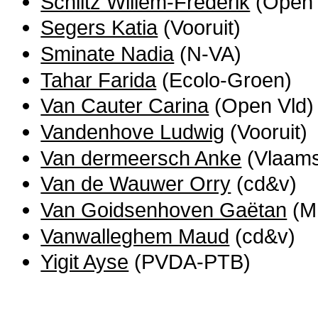
Schiltz Willem-Frederik
(Open 
Segers Katia
(Vooruit)
Sminate Nadia
(N-VA)
Tahar Farida
(Ecolo-Groen)
Van Cauter Carina
(Open Vld)
Vandenhove Ludwig
(Vooruit)
Van dermeersch Anke
(Vlaams
Van de Wauwer Orry
(cd&v)
Van Goidsenhoven Gaëtan
(M
Vanwalleghem Maud
(cd&v)
Yigit Ayse
(PVDA-PTB)