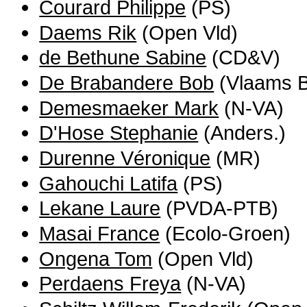
Courard Philippe
(PS)
Daems Rik
(Open Vld)
de Bethune Sabine
(CD&V)
De Brabandere Bob
(Vlaams B
Demesmaeker Mark
(N-VA)
D'Hose Stephanie
(Anders.)
Durenne Véronique
(MR)
Gahouchi Latifa
(PS)
Lekane Laure
(PVDA-PTB)
Masai France
(Ecolo-Groen)
Ongena Tom
(Open Vld)
Perdaens Freya
(N-VA)