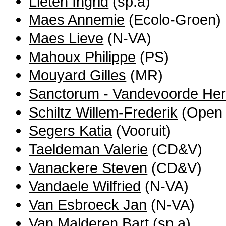
Lieten Ingrid
(sp.a)
Maes Annemie
(Ecolo-Groen)
Maes Lieve
(N-VA)
Mahoux Philippe
(PS)
Mouyard Gilles
(MR)
Sanctorum - Vandevoorde He
Schiltz Willem-Frederik
(Open 
Segers Katia
(Vooruit)
Taeldeman Valerie
(CD&V)
Vanackere Steven
(CD&V)
Vandaele Wilfried
(N-VA)
Van Esbroeck Jan
(N-VA)
Van Malderen Bart
(sp.a)