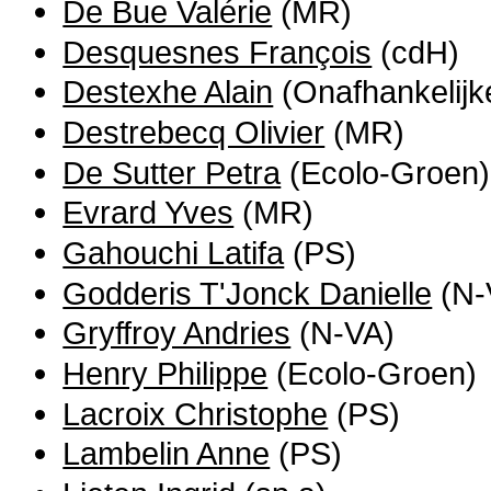
De Bue Valérie
(MR)
Desquesnes François
(cdH)
Destexhe Alain
(Onafhankelijk
Destrebecq Olivier
(MR)
De Sutter Petra
(Ecolo-Groen)
Evrard Yves
(MR)
Gahouchi Latifa
(PS)
Godderis T'Jonck Danielle
(N-
Gryffroy Andries
(N-VA)
Henry Philippe
(Ecolo-Groen)
Lacroix Christophe
(PS)
Lambelin Anne
(PS)