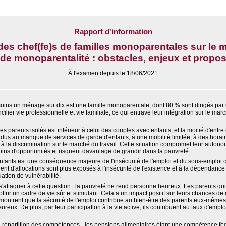
Rapport d'information
des chef(fe)s de familles monoparentales sur le m
 de monoparentalité : obstacles, enjeux et proposi
À l'examen depuis le 18/06/2021
oins un ménage sur dix est une famille monoparentale, dont 80 % sont dirigés par
ncilier vie professionnelle et vie familiale, ce qui entrave leur intégration sur le mar
es parents isolés est inférieur à celui des couples avec enfants, et la moitié d'entre
t dus au manque de services de garde d'enfants, à une mobilité limitée, à des horaire
à la discrimination sur le marché du travail. Cette situation compromet leur auton
oins d'opportunités et risquent davantage de grandir dans la pauvreté.
fants est une conséquence majeure de l'insécurité de l'emploi et du sous-emploi ch
t d'allocations sont plus exposés à l'insécurité de l'existence et à la dépendance 
ation de vulnérabilité.
e s'attaquer à cette question : la pauvreté ne rend personne heureux. Les parents q
offrir un cadre de vie sûr et stimulant. Cela a un impact positif sur leurs chances de
montrent que la sécurité de l'emploi contribue au bien-être des parents eux-mêmes
eureux. De plus, par leur participation à la vie active, ils contribuent au taux d'emploi
répartition des compétences - les pensions alimentaires étant une compétence fédéra