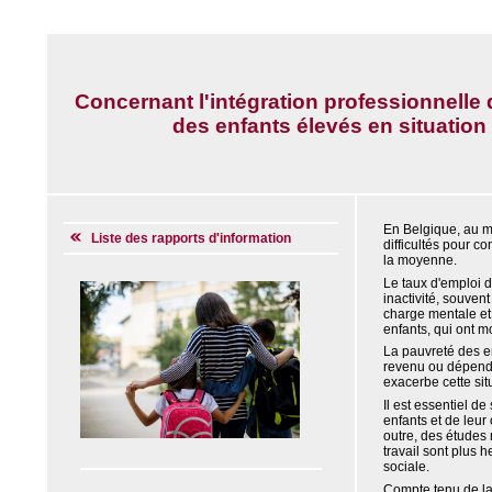
Concernant l'intégration professionnelle 
des enfants élevés en situation
En Belgique, au m
Liste des rapports d'information
difficultés pour co
la moyenne.
Le taux d'emploi d
inactivité, souven
charge mentale et 
enfants, qui ont m
La pauvreté des en
revenu ou dépenden
exacerbe cette situ
Il est essentiel d
enfants et de leur 
outre, des études 
travail sont plus h
sociale.
Compte tenu de la 