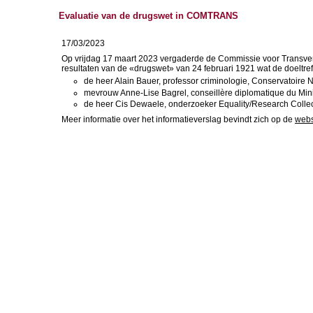
Evaluatie van de drugswet in COMTRANS
17/03/2023
Op vrijdag 17 maart 2023 vergaderde de Commissie voor Transvers
resultaten van de «drugswet» van 24 februari 1921 wat de doeltre
de heer Alain Bauer, professor criminologie, Conservatoire Nat
mevrouw Anne-Lise Bagrel, conseillère diplomatique du Minist
de heer Cis Dewaele, onderzoeker Equality/Research Colle
Meer informatie over het informatieverslag bevindt zich op de
webs