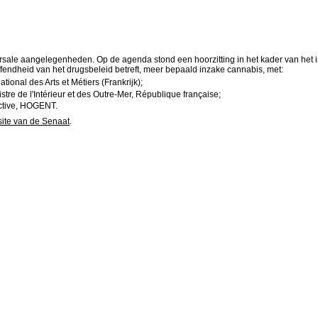
ale aangelegenheden. Op de agenda stond een hoorzitting in het kader van het in
ffendheid van het drugsbeleid betreft, meer bepaald inzake cannabis, met:
ional des Arts et Métiers (Frankrijk);
re de l'Intérieur et des Outre-Mer, République française;
ctive, HOGENT.
ite van de Senaat
.