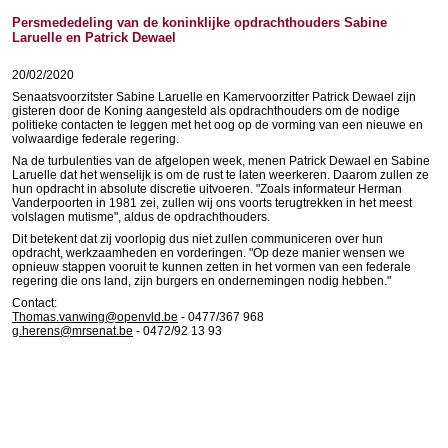
Persmededeling van de koninklijke opdrachthouders Sabine
Laruelle en Patrick Dewael
20/02/2020
Senaatsvoorzitster Sabine Laruelle en Kamervoorzitter Patrick Dewael zijn
gisteren door de Koning aangesteld als opdrachthouders om de nodige
politieke contacten te leggen met het oog op de vorming van een nieuwe en
volwaardige federale regering.
Na de turbulenties van de afgelopen week, menen Patrick Dewael en Sabine
Laruelle dat het wenselijk is om de rust te laten weerkeren. Daarom zullen ze
hun opdracht in absolute discretie uitvoeren. "Zoals informateur Herman
Vanderpoorten in 1981 zei, zullen wij ons voorts terugtrekken in het meest
volslagen mutisme", aldus de opdrachthouders.
Dit betekent dat zij voorlopig dus niet zullen communiceren over hun
opdracht, werkzaamheden en vorderingen. "Op deze manier wensen we
opnieuw stappen vooruit te kunnen zetten in het vormen van een federale
regering die ons land, zijn burgers en ondernemingen nodig hebben."
Contact:
Thomas.vanwing@openvld.be
- 0477/367 968
g.herens@mrsenat.be
- 0472/92 13 93