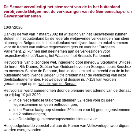
De Senaat vervolledigt het stemrecht van de in het buitenland
verblijvende Belgen met de verkiezingen van de Gemeenschaps- en
Gewestparlementen
10/07/2020
Dankzij de wet van 7 maart 2002 tot wijziging van het Kieswetboek kunnen
Belgen in het buitenland bij de federale wetgevende verkiezingen hun stem
uitbrengen. Belgen die in het buitenland verblijven, kunnen enkel stemmen
voor de Kamer van volksvertegenwoordigers en voor het Europees
Parlement. Zij kunnen niet deelnemen aan de verkiezingen voor
respectievelijk het Vlaams, het Waals en het Brussels Parlement.
Het voorstel van bijzondere wet, ingediend door mevrouw Stephanie D'Hose,
de heren Rik Daems, Gaëtan Van Goidsenhoven en Georges-Louis Bouchez
en mevrouw Sabine de Bethune, had tot doel om het stemrecht van de in het
buitenland verblijvende Belgen uit te breiden naar de verkiezing van deze
deelstaatparlementen. Het wetgevend dossier nr. 7-119 kan worden
geraadpleegd op de
website van de Senaat
.
Het voorstel werd aangenomen door de plenaire vergadering van de Senaat
op vrijdag 10 juli 2020:
in de Nederlandse taalgroep stemden 32 leden voor bij geen
tegenstemmen en geen onthoudingen;
in de Franse taalgroep stemden 20 leden voor bij geen tegenstemmen
en 2 onthoudingen;
de Duitstalige gemeenschapssenator stemde voor.
Het goedgekeurde voorstel zal aan de Kamer van Volksvertegenwoordigers
worden overgezonden.