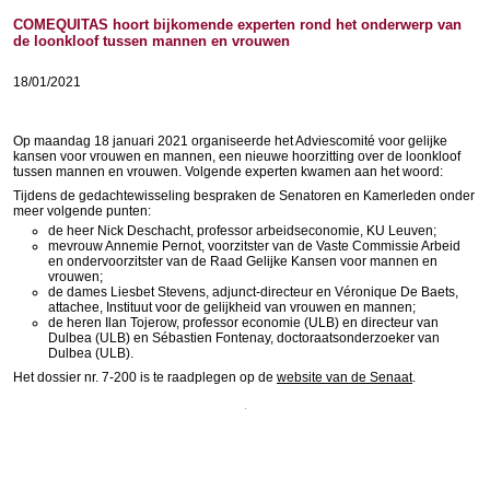
COMEQUITAS hoort bijkomende experten rond het onderwerp van
de loonkloof tussen mannen en vrouwen
18/01/2021
Op maandag 18 januari 2021 organiseerde het Adviescomité voor gelijke
kansen voor vrouwen en mannen, een nieuwe hoorzitting over de loonkloof
tussen mannen en vrouwen. Volgende experten kwamen aan het woord:
Tijdens de gedachtewisseling bespraken de Senatoren en Kamerleden onder
meer volgende punten:
de heer Nick Deschacht, professor arbeidseconomie, KU Leuven;
mevrouw Annemie Pernot, voorzitster van de Vaste Commissie Arbeid
en ondervoorzitster van de Raad Gelijke Kansen voor mannen en
vrouwen;
de dames Liesbet Stevens, adjunct-directeur en Véronique De Baets,
attachee, Instituut voor de gelijkheid van vrouwen en mannen;
de heren Ilan Tojerow, professor economie (ULB) en directeur van
Dulbea (ULB) en Sébastien Fontenay, doctoraatsonderzoeker van
Dulbea (ULB).
Het dossier nr. 7-200 is te raadplegen op de
website van de Senaat
.