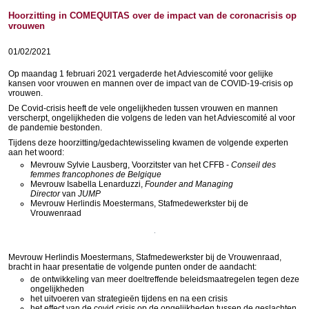
Hoorzitting in COMEQUITAS over de impact van de coronacrisis op
vrouwen
01/02/2021
Op maandag 1 februari 2021 vergaderde het Adviescomité voor gelijke
kansen voor vrouwen en mannen over de impact van de COVID-19-crisis op
vrouwen.
De Covid-crisis heeft de vele ongelijkheden tussen vrouwen en mannen
verscherpt, ongelijkheden die volgens de leden van het Adviescomité al voor
de pandemie bestonden.
Tijdens deze hoorzitting/gedachtewisseling kwamen de volgende experten
aan het woord:
Mevrouw Sylvie Lausberg, Voorzitster van het CFFB -
Conseil des
femmes francophones de Belgique
Mevrouw Isabella Lenarduzzi,
Founder and Managing
Director
van
JUMP
Mevrouw Herlindis Moestermans, Stafmedewerkster bij de
Vrouwenraad
Mevrouw Herlindis Moestermans, Stafmedewerkster bij de Vrouwenraad,
bracht in haar presentatie de volgende punten onder de aandacht:
de ontwikkeling van meer doeltreffende beleidsmaatregelen tegen deze
ongelijkheden
het uitvoeren van strategieën tijdens en na een crisis
het effect van de covid crisis op de ongelijkheden tussen de geslachten