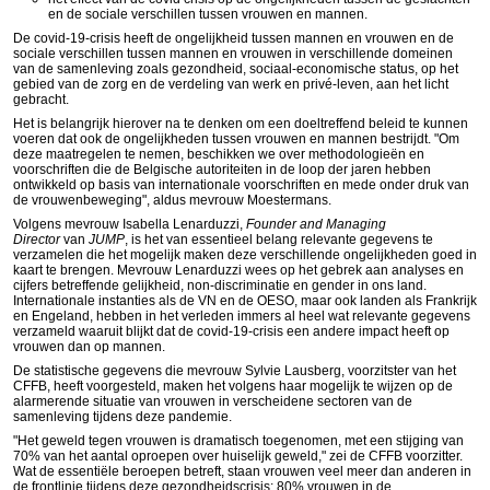
en de sociale verschillen tussen vrouwen en mannen.
De covid-19-crisis heeft de ongelijkheid tussen mannen en vrouwen en de
sociale verschillen tussen mannen en vrouwen in verschillende domeinen
van de samenleving zoals gezondheid, sociaal-economische status, op het
gebied van de zorg en de verdeling van werk en privé-leven, aan het licht
gebracht.
Het is belangrijk hierover na te denken om een doeltreffend beleid te kunnen
voeren dat ook de ongelijkheden tussen vrouwen en mannen bestrijdt. "Om
deze maatregelen te nemen, beschikken we over methodologieën en
voorschriften die de Belgische autoriteiten in de loop der jaren hebben
ontwikkeld op basis van internationale voorschriften en mede onder druk van
de vrouwenbeweging", aldus mevrouw Moestermans.
Volgens mevrouw Isabella Lenarduzzi,
Founder and Managing
Director
van
JUMP
, is het van essentieel belang relevante gegevens te
verzamelen die het mogelijk maken deze verschillende ongelijkheden goed in
kaart te brengen. Mevrouw Lenarduzzi wees op het gebrek aan analyses en
cijfers betreffende gelijkheid, non-discriminatie en gender in ons land.
Internationale instanties als de VN en de OESO, maar ook landen als Frankrijk
en Engeland, hebben in het verleden immers al heel wat relevante gegevens
verzameld waaruit blijkt dat de covid-19-crisis een andere impact heeft op
vrouwen dan op mannen.
De statistische gegevens die mevrouw Sylvie Lausberg, voorzitster van het
CFFB, heeft voorgesteld, maken het volgens haar mogelijk te wijzen op de
alarmerende situatie van vrouwen in verscheidene sectoren van de
samenleving tijdens deze pandemie.
"Het geweld tegen vrouwen is dramatisch toegenomen, met een stijging van
70% van het aantal oproepen over huiselijk geweld," zei de CFFB voorzitter.
Wat de essentiële beroepen betreft, staan vrouwen veel meer dan anderen in
de frontlinie tijdens deze gezondheidscrisis: 80% vrouwen in de