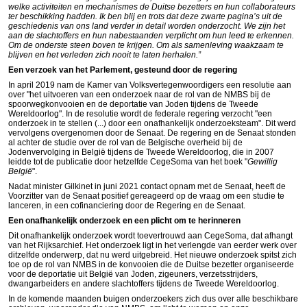
welke activiteiten en mechanismes de Duitse bezetters en hun collaborateurs
ter beschikking hadden. Ik ben blij en trots dat deze zwarte pagina’s uit de
geschiedenis van ons land verder in detail worden onderzocht. We zijn het
aan de slachtoffers en hun nabestaanden verplicht om hun leed te erkennen.
Om de onderste steen boven te krijgen. Om als samenleving waakzaam te
blijven en het verleden zich nooit te laten herhalen.”
Een verzoek van het Parlement, gesteund door de regering
In april 2019 nam de Kamer van Volksvertegenwoordigers een resolutie aan
over "het uitvoeren van een onderzoek naar de rol van de NMBS bij de
spoorwegkonvooien en de deportatie van Joden tijdens de Tweede
Wereldoorlog". In de resolutie wordt de federale regering verzocht "een
onderzoek in te stellen (...) door een onafhankelijk onderzoeksteam". Dit werd
vervolgens overgenomen door de Senaat. De regering en de Senaat stonden
al achter de studie over de rol van de Belgische overheid bij de
Jodenvervolging in België tijdens de Tweede Wereldoorlog, die in 2007
leidde tot de publicatie door hetzelfde CegeSoma van het boek "
Gewillig
België
".
Nadat minister Gilkinet in juni 2021 contact opnam met de Senaat, heeft de
Voorzitter van de Senaat positief gereageerd op de vraag om een studie te
lanceren, in een cofinanciering door de Regering en de Senaat.
Een onafhankelijk onderzoek en een plicht om te herinneren
Dit onafhankelijk onderzoek wordt toevertrouwd aan CegeSoma, dat afhangt
van het Rijksarchief. Het onderzoek ligt in het verlengde van eerder werk over
ditzelfde onderwerp, dat nu werd uitgebreid. Het nieuwe onderzoek spitst zich
toe op de rol van NMBS in de konvooien die de Duitse bezetter organiseerde
voor de deportatie uit België van Joden, zigeuners, verzetsstrijders,
dwangarbeiders en andere slachtoffers tijdens de Tweede Wereldoorlog.
In de komende maanden buigen onderzoekers zich dus over alle beschikbare