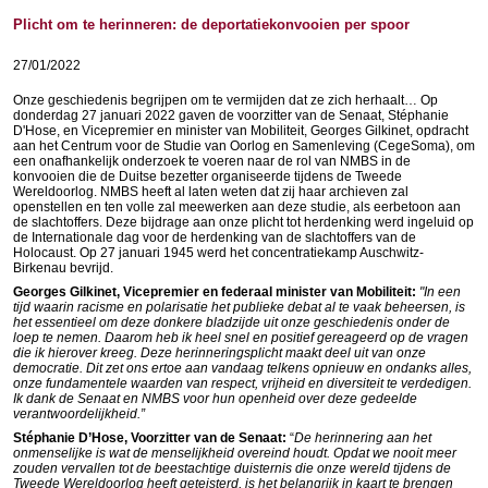
Plicht om te herinneren: de deportatiekonvooien per spoor
27/01/2022
Onze geschiedenis begrijpen om te vermijden dat ze zich herhaalt… Op
donderdag 27 januari 2022 gaven de voorzitter van de Senaat, Stéphanie
D'Hose, en Vicepremier en minister van Mobiliteit, Georges Gilkinet, opdracht
aan het Centrum voor de Studie van Oorlog en Samenleving (CegeSoma), om
een onafhankelijk onderzoek te voeren naar de rol van NMBS in de
konvooien die de Duitse bezetter organiseerde tijdens de Tweede
Wereldoorlog. NMBS heeft al laten weten dat zij haar archieven zal
openstellen en ten volle zal meewerken aan deze studie, als eerbetoon aan
de slachtoffers. Deze bijdrage aan onze plicht tot herdenking werd ingeluid op
de Internationale dag voor de herdenking van de slachtoffers van de
Holocaust. Op 27 januari 1945 werd het concentratiekamp Auschwitz-
Birkenau bevrijd.
Georges Gilkinet, Vicepremier en federaal minister van Mobiliteit:
"In een
tijd waarin racisme en polarisatie het publieke debat al te vaak beheersen, is
het essentieel om deze donkere bladzijde uit onze geschiedenis onder de
loep te nemen. Daarom heb ik heel snel en positief gereageerd op de vragen
die ik hierover kreeg. Deze herinneringsplicht maakt deel uit van onze
democratie. Dit zet ons ertoe aan vandaag telkens opnieuw en ondanks alles,
onze fundamentele waarden van respect, vrijheid en diversiteit te verdedigen.
Ik dank de Senaat en NMBS voor hun openheid over deze gedeelde
verantwoordelijkheid.”
Stéphanie D’Hose, Voorzitter van de Senaat:
“
De herinnering aan het
onmenselijke is wat de menselijkheid overeind houdt. Opdat we nooit meer
zouden vervallen tot de beestachtige duisternis die onze wereld tijdens de
Tweede Wereldoorlog heeft geteisterd, is het belangrijk in kaart te brengen