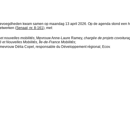
oegdheden kwam samen op maandag 13 april 2026. Op de agenda stond een hoorzi
etwerken (
Senaat, nr. 8-161
), met:
et nouvelles mobilités
, Mevrouw Anne-Laure Ramey,
chargée de projets covoiturag
 et Nouvelles Mobilités, Île-de-France Mobilités
;
n mevrouw Délia Copel, responsable du Développement régional, Ecov.