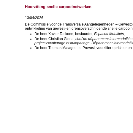
Hoorzitting snelle carpoolnetwerken
13/04/2026
De Commissie voor de Transversale Aangelegenheden – Gewestbev
ontwikkeling van gewest- en grensoverschrijdende snelle carpooln
De heer Xavier Tackoen, bestuurder,
Espaces-Mobilités
;
De heer Christian Gioria,
chef de département intermodalités 
projets covoiturage et autopartage, Département Intermodalité
De heer Thomas Matagne Le Provost, voorzitter-oprichter e