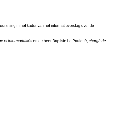
tting in het kader van het informatieverslag over de
e et intermodalités
en de heer Baptiste Le Paulouë,
chargé de