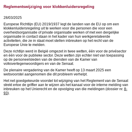
Reglementswijziging voor klokkenluidersregeling
28/03/2025
Europese Richtlijn (EU) 2019/1937 legt de landen van de EU op om een
klokkenluidersregeling uit te werken voor die personen die voor een
overheidsorganisatie of private organisatie werken of met een dergelijke
organisatie in contact staan in het kader van hun werkgerelateerde
activiteiten, die ze in staat moet stellen inbreuken op het recht van de
Europese Unie te melden.
Deze richtlijn werd in België omgezet in twee wetten, één voor de privésector
en één voor de publieke sector. Deze wetten zijn echter niet van toepassing
op de personeelsleden van de diensten van de Kamer van
volksvertegenwoordigers en van de Senaat.
De plenaire vergadering van de Kamer heeft op 13 maart 2025 een
wetsvoorstel aangenomen die dit probleem verhelpt.
Het net goedgekeurde voorstel tot wijziging van het Reglement van de Senaat
strekt ertoe de griffier aan te wijzen als het kanaal voor de interne melding van
inbreuken op het Unierecht en de opvolging van die meldingen (dossier nr.
8-
93
).