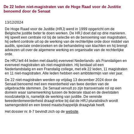
De 22 leden niet-magistraten van de Hoge Raad voor de Justitie
benoemd door de Senaat
13/12/2024
De Hoge Raad voor de Justitie (HRJ) werd in 1999 opgericht om de
Belgische justitie beter te doen werken. De HRJ doet dat op drie manieren.
Hij speelt een centrale rol bij de selectie en de benoeming van magistraten,
hij oefent controle uit op de werking van de rechterlijke orde door middel van
audits, speciale onderzoeken en de behandeling van klachten en hij brengt
adviezen uit over de algemene werking en organisatie van de rechterlijke
orde.
De HRJ telt 44 leden met daarbij evenveel Nederlands- als Franstaligen en
evenveel magistraten als niet-magistraten. Hij bestaat uit een
Nederlandstalig en een Franstalig college, met elk 22 leden, 11 magistraten
en 11 niet-magistraten. Alle leden hebben een ambtstermijn van vier jaar.
De 22 niet-magistraten werden op vrijdag 13 december 2024 door de
Senaat benoemd met een meerderheid van twee derden van de
uitgebrachte stemmen. De Senaat vervult zo zijn transversale rol op een
domein waar samenwerking tussen de federale staat en de deelstaten
noodzakelijk is, namelijk de werking van justitie. De vereiste
tweederdemeerderheid draagt ertoe bij dat de HRJ pluralistisch wordt
samengesteld en een breed maatschappelijk draagvlak heeft.
Het dossier nr. 8-7 bevindt zich op de
website
.