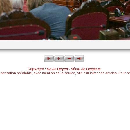
Copyright : Kevin Oeyen - Sénat de Belgique
risation préalable, avec mention de la source, afin d'illustrer des articles. Pour ob