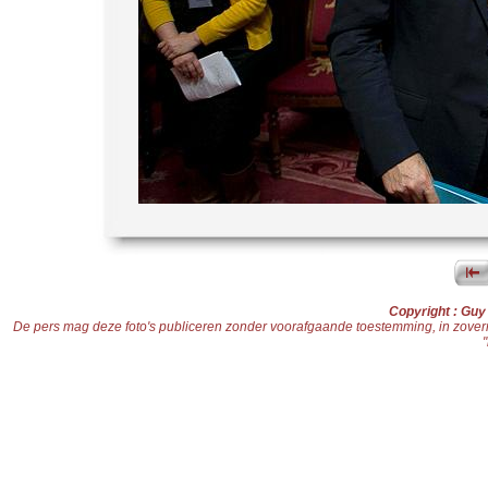
Copyright : Gu
De pers mag deze foto's publiceren zonder voorafgaande toestemming, in zoverre d