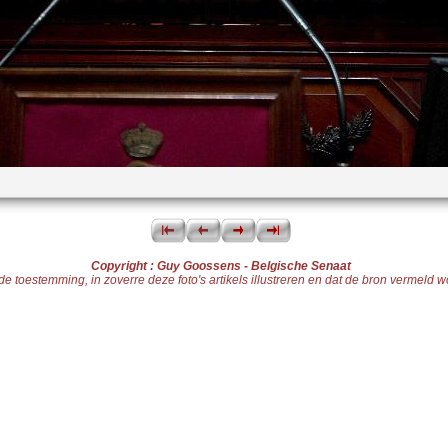
Copyright : Guy Goossens - Belgische Senaat
toestemming, in zoverre deze foto's artikels illustreren en dat de bron vermeld word