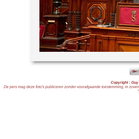
Copyright : Gu
De pers mag deze foto's publiceren zonder voorafgaande toestemming, in zoverre d