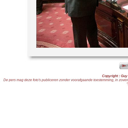
Copyright : Gu
De pers mag deze foto's publiceren zonder voorafgaande toestemming, in zoverre d