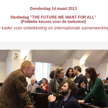
Donderdag 14 maart 2013
Studiedag "THE FUTURE WE WANT FOR ALL"
(Politieke keuzes voor de toekomst)
 kader voor ontwikkeling en internationale samenwerki