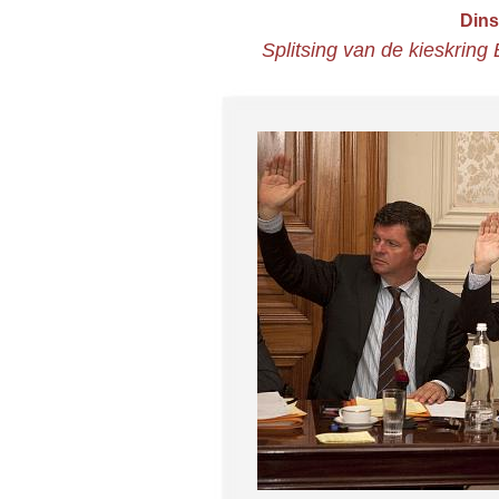
Dins
Splitsing van de kieskring